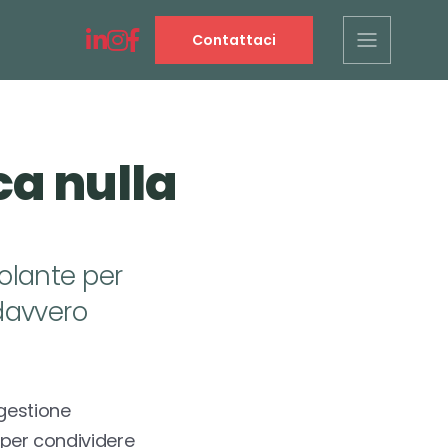
Contattaci
ca nulla
olante per
 davvero
 gestione
i per condividere