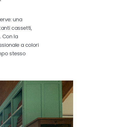
erve: una
anti cassetti,
. Con la
sionale a colori
empo stesso