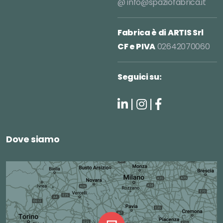
@
info@spaziofabrica.it
Fabrica è di ARTIS Srl
CF e PIVA
02642070060
Seguici su:
|
|
Dove siamo