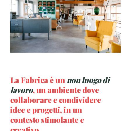
La Fabrica è un
non luogo di
lavoro
, un ambiente dove
collaborare e condividere
idee e progetti,
in un
contesto stimolante e
creativo. ​