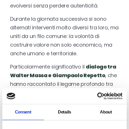
evolversi senza perdere autenticità.
Durante la giornata successiva si sono
alternati interventi molto diversi tra loro, ma
uniti da un filo comune: la volontà di
costruire valore non solo economico, ma
anche umano e territoriale.
Particolarmente significativo il
dialogo tra
Walter Massa e Giampaolo Repetto
, che
hanno raccontato il legame profondo tra
tradizione, agricoltura, identità ed
evoluzione del Tortonese. Non nostalgia del
passato ma capacità di partire dalle
Consent
Details
About
proprie radici per costruire qualcosa di
contemporaneo e attrattivo.