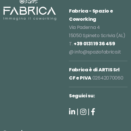
Fabrica - Spazio e
Coworking
Via Paderna 4
15050 Spineto Scrivia (AL)
T.
+39 0131 19 36 459
@
info@spaziofabrica.it
Fabrica è di ARTIS Srl
CF e PIVA
02642070060
Seguici su:
|
|