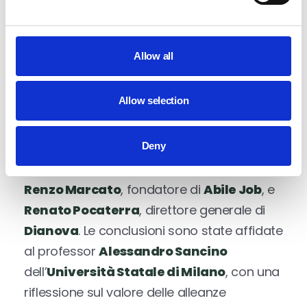
del CEO
Francesco Galanzino
, i case
study hanno restituito l’immagine di un
territorio dinamico, evoluto e visionario.
Allow all
Accanto ai casi locali, anche esperienze
Allow selection
nazionali della community del Quinto
Ampliamento hanno ampliato il confronto
Deny
sul tema dell’alleanza tra impresa e
impatto sociale, grazie agli interventi di
Renzo Marcato
, fondatore di
Abile Job
, e
Renato Pocaterra
, direttore generale di
Dianova
. Le conclusioni sono state affidate
al professor
Alessandro Sancino
dell’
Università Statale di Milano
, con una
riflessione sul valore delle alleanze