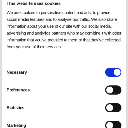
This website uses cookies
We use cookies to personalise content and ads, to provide
social media features and to analyse our traffic. We also share
information about your use of our site with our social media,
advertising and analytics partners who may combine it with other
information that you’ve provided to them or that they’ve collected
from your use of their services.
Consent
Necessary
Selection
Preferences
Grande spazio anche ai casi concreti del
territorio, veri protagonisti dell’incontro.
Dalla cooperativa sociale
Idee in Fuga
,
Statistics
raccontata dal fondatore
Carmine
Falanga
, fino a
Entsorga
con l’intervento
Marketing